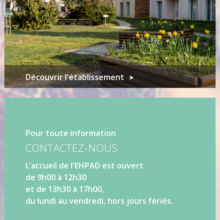
Découvrir l'établissement
Pour toute information
CONTACTEZ-NOUS
L’accueil de l'EHPAD est ouvert
de 9h00 à 12h30
et de 13h30 à 17h00,
du lundi au vendredi, hors jours fériés.