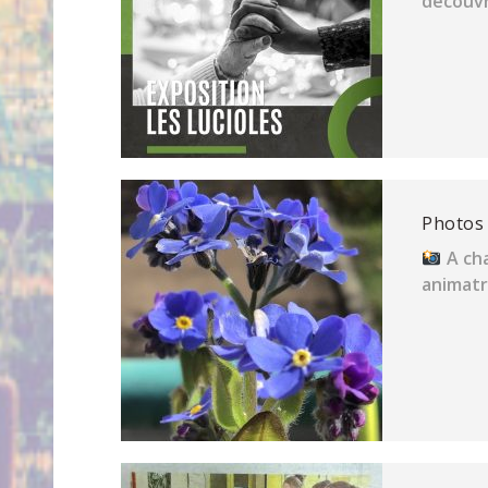
découvr
Photos 
A cha
animatri