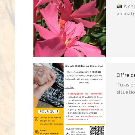
A cha
animatri
Offre d
Tu as e
situatio