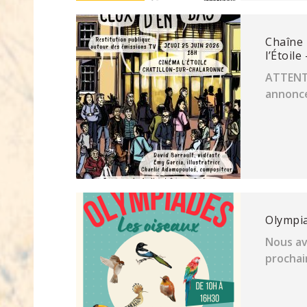
Chaîne 
l’Étoil
ATTENT
annoncer
Olympi
Nous av
prochai