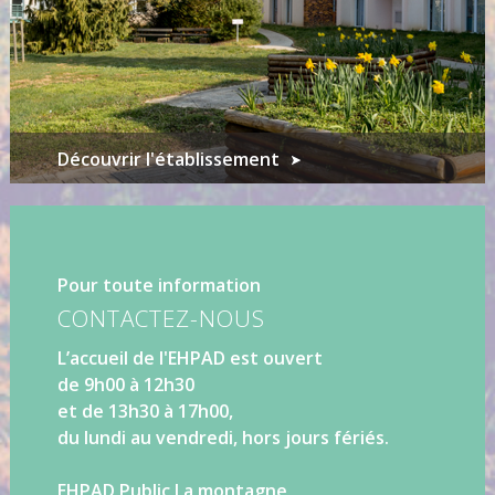
Découvrir l'établissement
Pour toute information
CONTACTEZ-NOUS
L’accueil de l'EHPAD est ouvert
de 9h00 à 12h30
et de 13h30 à 17h00,
du lundi au vendredi, hors jours fériés.
EHPAD Public La montagne