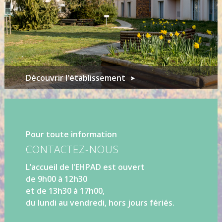
Découvrir l'établissement
Pour toute information
CONTACTEZ-NOUS
L’accueil de l'EHPAD est ouvert
de 9h00 à 12h30
et de 13h30 à 17h00,
du lundi au vendredi, hors jours fériés.