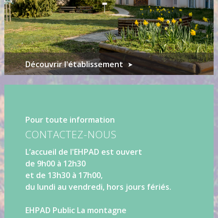
Découvrir l'établissement
Pour toute information
CONTACTEZ-NOUS
L’accueil de l'EHPAD est ouvert
de 9h00 à 12h30
et de 13h30 à 17h00,
du lundi au vendredi, hors jours fériés.
EHPAD Public La montagne