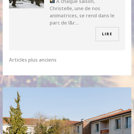
A chaque saison,
Christelle, une de nos
animatrices, se rend dans le
parc de l&r...
LIRE
Navigation
Articles plus anciens
des
articles