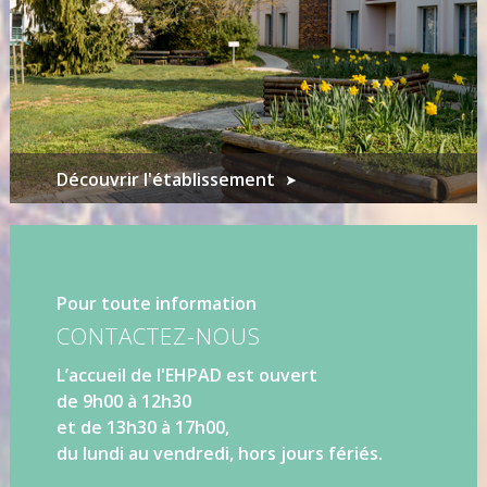
Découvrir l'établissement
Pour toute information
CONTACTEZ-NOUS
L’accueil de l'EHPAD est ouvert
de 9h00 à 12h30
et de 13h30 à 17h00,
du lundi au vendredi, hors jours fériés.